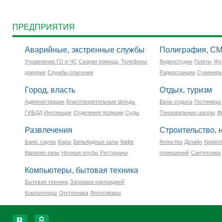
ПРЕДПРИЯТИЯ
Аварийные, экстренные службы
Полиграфия, С
Управление ГО и ЧС
Скорая помощь
Телефоны
Видеостудии
Газеты
Жу
доверия
Службы спасения
Радиостанции
Сувенир
Город, власть
Отдых, туризм
Администрации
Благотворительные фонды
Базы отдыха
Гостиницы
ГИБДД
Инспекции
Отделения полиции
Суды
Танцевальные школы
Ф
Развлечения
Строительство,
Бани, сауны
Бары
Бильярдные залы
Кафе
Агенства
Дизайн
Крове
Караоке-залы
Ночные клубы
Рестораны
помещений
Сантехника
Компьютеры, бытовая техника
Бытовая техника
Заправка картриджей
Компьютеры
Оргтехника
Фототовары