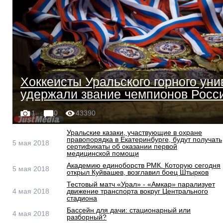
Хоккеисты Уральского горного уни
удержали звание чемпионов Росс
1
0
43390
Уральские казаки, участвующие в охране
правопорядка в Екатеринбурге, будут получать
5 мая 2018
сертификаты об оказании первой
медицинской помощи
Академию единоборств РМК. Которую сегодня
5 мая 2018
открыл Куйвашев, возглавил боец Штырков
Тестовый матч «Урал» - «Амкар» парализует
4 мая 2018
движение транспорта вокруг Центрального
стадиона
Бассейн для дачи: стационарный или
4 мая 2018
разборный?