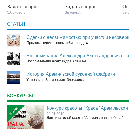
Задать вопрос
Задать вопрос
Оп
ЗАголово...
Заголово...
Заго
СТАТЬИ
Сделки с недвижимостью при участии несовер
Продажа, сдача в наем, обмен недв�
Воспоминания Александра Александровича Па
Воспоминания Александра Алексан
История Арамильской суконной фабрики
Ушковская, Знаменская, Злоказовс
КОНКУРСЫ
Конкурс красоты "Краса "Арамiльской
01.01.2015
Для читателей газеты "Арамильская слобода"