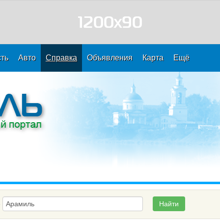
ть
Авто
Справка
Объявления
Карта
Ещё
е