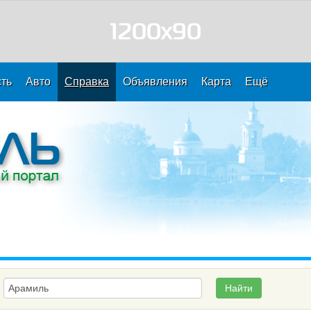
ть
Авто
Справка
Объявления
Карта
Ещё
е