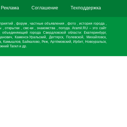
Реклама
Cоглашение
Техподдержка
дприятий , форум , частные объявления , фото , история города ,
ы , открытки , смс-ки , знакомства , погода. Aramil.RU – это сайт
, объединяющий города Свердловской области: Екатеринбург,
данович, Каменск-Уральский, Дегтярск, Полевской, Михайловск,
, Камышлов, Байкалово, Реж, Артёмовский, Ирбит, Новоуральск,
жний Тагил и др.