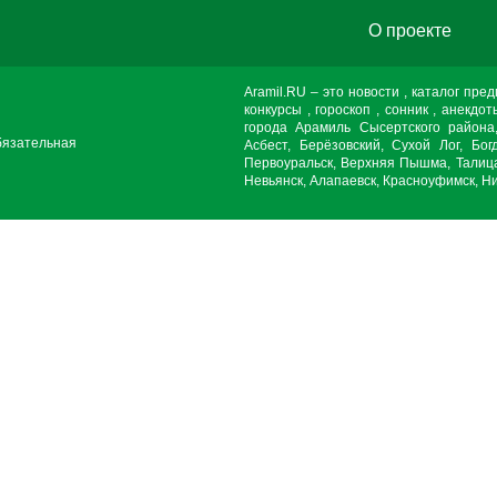
О проекте
Aramil.RU – это новости , каталог пре
конкурсы , гороскоп , сонник , анекдот
города Арамиль Сысертского района
бязательная
Асбест, Берёзовский, Сухой Лог, Бог
Первоуральск, Верхняя Пышма, Талица
Невьянск, Алапаевск, Красноуфимск, Ни